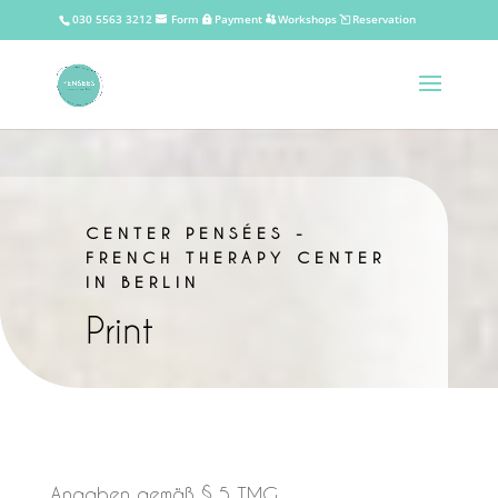
030 5563 3212
Form
Payment
Workshops
Reservation
CENTER PENSÉES -
FRENCH THERAPY CENTER
IN BERLIN
Print
Angaben gemäß § 5 TMG